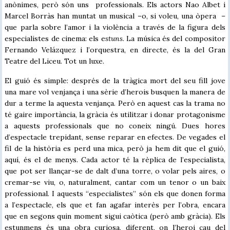
anònimes, però són uns professionals. Els actors Nao Albet i
Marcel Borràs han muntat un musical –o, si voleu, una òpera –
que parla sobre l’amor i la violència a través de la figura dels
especialistes de cinema: els e
stuns
. La música és del compositor
Fernando Velázquez i l’orquestra, en directe, és la del Gran
Teatre del Liceu. Tot un luxe.
El guió és simple: després de la tràgica mort del seu fill jove
una mare vol venjança i una sèrie d’herois busquen la manera de
dur a terme la aquesta venjança. Però en aquest cas la trama no
té gaire importància, la gràcia és utilitzar i donar protagonisme
a aquests professionals que no coneix ningú. Dues hores
d’espectacle trepidant, sense reparar en efectes. De vegades el
fil de la història es perd una mica, però ja hem dit que el guió,
aquí, és el de menys. Cada actor té la rèplica de l’especialista,
que pot ser llançar-se de dalt d’una torre, o volar pels aires, o
cremar-se viu, o, naturalment, cantar com un tenor o un baix
professional. I aquests “especialistes” són els que donen forma
a l’espectacle, els que et fan agafar interès per l’obra, encara
que en segons quin moment sigui caòtica (però amb gràcia). Els
estunmens és una obra curiosa, diferent, on l’heroi cau del