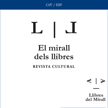
CAT
/
ESP