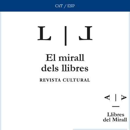
CAT
/
ESP