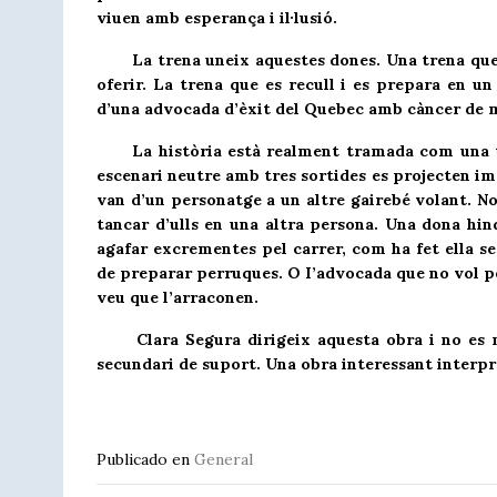
viuen amb esperança i il·lusió.
La trena uneix aquestes dones. Una trena que es
oferir. La trena que es recull i es prepara en un
d’una advocada d’èxit del Quebec amb càncer de
La història està realment tramada com una tren
escenari neutre amb tres sortides es projecten ima
van d’un personatge a un altre gairebé volant. No
tancar d’ulls en una altra persona. Una dona hind
agafar excrementes pel carrer, com ha fet ella se
de preparar perruques. O I’advocada que no vol pe
veu que l’arraconen.
Clara Segura dirigeix aquesta obra i no es mou
secundari de suport. Una obra interessant interpre
Publicado en
General