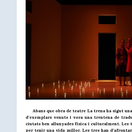
Abans que obra de teatre La trena ha sigut una n
d’exemplars venuts i vora una trentena de traduc
ciutats ben allunyades física i culturalment. Les t
per tenir una vida millor. Les tres han d’afronta