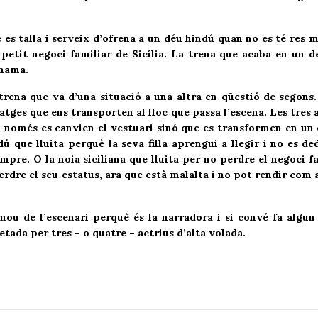
 talla i serveix d’ofrena a un déu hindú quan no es té res m
 petit negoci familiar de Sicília. La trena que acaba en un 
 mama.
a que va d’una situació a una altra en qüestió de segons.
tges que ens transporten al lloc que passa l’escena. Les tres 
 només es canvien el vestuari sinó que es transformen en un 
ú que lluita perquè la seva filla aprengui a llegir i no es de
mpre. O la noia siciliana que lluita per no perdre el negoci f
rdre el seu estatus, ara que està malalta i no pot rendir com 
 de l’escenari perquè és la narradora i si convé fa algun
tada per tres – o quatre – actrius d’alta volada.