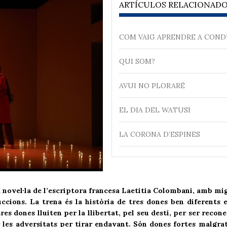
ARTÍCULOS RELACIONAD
COM VAIG APRENDRE A COND
QUI SOM?
AVUI NO PLORARÉ
EL DIA DEL WATUSI
LA CORONA D’ESPINES
ovel·la de l’escriptora francesa Laetitia Colombani, amb mi
cions. La trena és la història de tres dones ben diferents 
res dones lluiten per la llibertat, pel seu destí, per ser recon
r les adversitats per tirar endavant. Són dones fortes malgra