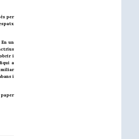
és per
despatx
 En un
actrius
obrir i
diqui a
amiliar
abans i
 paper