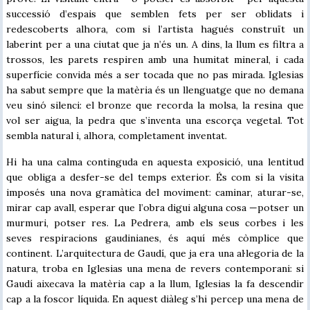
successió d’espais que semblen fets per ser oblidats i
redescoberts alhora, com si l’artista hagués construït un
laberint per a una ciutat que ja n’és un. A dins, la llum es filtra a
trossos, les parets respiren amb una humitat mineral, i cada
superfície convida més a ser tocada que no pas mirada. Iglesias
ha sabut sempre que la matèria és un llenguatge que no demana
veu sinó silenci: el bronze que recorda la molsa, la resina que
vol ser aigua, la pedra que s’inventa una escorça vegetal. Tot
sembla natural i, alhora, completament inventat.
Hi ha una calma continguda en aquesta exposició, una lentitud
que obliga a desfer-se del temps exterior. És com si la visita
imposés una nova gramàtica del moviment: caminar, aturar-se,
mirar cap avall, esperar que l’obra digui alguna cosa —potser un
murmuri, potser res. La Pedrera, amb els seus corbes i les
seves respiracions gaudinianes, és aquí més còmplice que
continent. L’arquitectura de Gaudí, que ja era una al·legoria de la
natura, troba en Iglesias una mena de revers contemporani: si
Gaudí aixecava la matèria cap a la llum, Iglesias la fa descendir
cap a la foscor líquida. En aquest diàleg s’hi percep una mena de