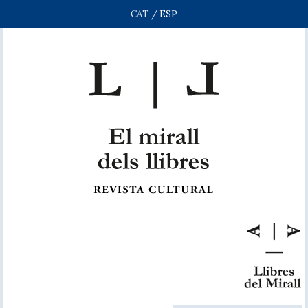
CAT
/
ESP