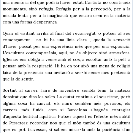
una memòria del que podria haver estat. L’artista no construeix
monuments, sinó refugis. Refugis per a la percepció, per a la
mirada lenta, per a la imaginació que encara creu en la matèria
com una forma d’esperança.
Quan el visitant arriba al final del recorregut, o potser al seu
començament —no hi ha una línia clara—, queda la sensació
d’haver passat per una experiència més que per una exposició.
L’escultura contemporània, aquí, no és objecte sinó atmosfera.
Iglesias ens obliga a veure amb el cos, a escoltar amb la pell, a
pensar amb la respiració. Hi ha en tot això una mena de religió
laica de la presència, una invitació a ser-hi sense més pretensió
que la de sentir.
Sortint al carrer, l’aire de novembre sembla tenir la mateixa
densitat que dins les sales. La ciutat continua el seu ritme, però
alguna cosa ha canviat: els murs semblen més porosos, els
carrers més fluids, com si Barcelona s’hagués contagiat
d’aquesta lentitud aquàtica. Potser aquest és l’efecte més subtil
de
Passatges
: recordar-nos que el món també és una escultura
que es pot travessar, si sabem mirar-la amb la paciència d’un