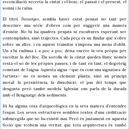
reconciliació secreta: la ciutat i el bosc, el passat i el present, el
somni i la ruïna.
El títol,
Passatges
, sembla haver estat pensat no tant per
descriure una sèrie d’obres com per suggerir una manera
d’existir. No hi ha quadres penjats ni escultures esperant ser
contemplades, sinó trajectes. Cada peça és un llindar que s’obre
sobre un altre, i en aquest transitar s’imposa una mena d’oblit.
Un s’hi endinsa i, a poc a poc, deixa enrere la veu pròpia per
escoltar la del lloc. Els sorolls de la ciutat queden lluny; només
resta el so de les pròpies passes, i de tant en tant, el degoteig
constant de l’aigua. Aquesta aigua —que és com una signatura de
l’artista— no és només un element plàstic, sinó un principi
moral: la persistència, la dissolució, el pas del temps que
desgasta però també modela. Iglesias ens parla de la durada
amb el llenguatge dels sediments.
Hi ha alguna cosa d’arqueològica en la seva manera d’entendre
l’espai. Les seves estructures semblen restes d’una civilització
submergida que no ha existit mai. Però és justament en aquesta
ficció que trobem una veritat: que tota arquitectura és també