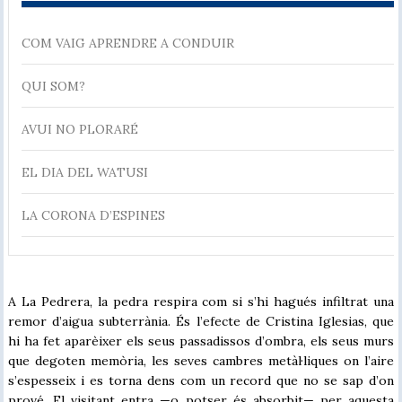
COM VAIG APRENDRE A CONDUIR
QUI SOM?
AVUI NO PLORARÉ
EL DIA DEL WATUSI
LA CORONA D’ESPINES
A La Pedrera, la pedra respira com si s’hi hagués infiltrat una
remor d’aigua subterrània. És l’efecte de Cristina Iglesias, que
hi ha fet aparèixer els seus passadissos d’ombra, els seus murs
que degoten memòria, les seves cambres metàl·liques on l’aire
s’espesseix i es torna dens com un record que no se sap d’on
prové. El visitant entra —o potser és absorbit— per aquesta