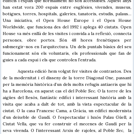
edificis i espais que normalment no són accessibles. Aquest anys
han estat vora 200 espais entre esglésies, vivendes, museus,
botigues, torres, hospitals, galeries, tanatoris, estudis, palaus…
Una iniciativa, el Open House Europe i el Open House
Worldwide, que funciona des del 1992 i aplega 40 ciutats. Open
House va més enllà de les visites i convida a la reflexió, connecta
persones, obre portes. Són 48 hores frenètiques per
submergir-nos en l’arquitectura. Un dels puntals bàsics del seu
funcionament són els voluntaris, els professionals que fan de
guies a cada espai i els que controlen l’entrada.
Aquesta edició hem volgut fer visites de contrastos. Des
de la modernitat i el disseny de la torre Diagonal One, passant
per la memòria històrica d’un dels molts refugis antiaeris que hi
ha a Barcelona, en aquest cas el del Poble Sec. O la torre de les
aigües del Besòs, fantàstic edifici i interessant història amb la
visita que acaba a dalt de tot, amb la vista espectacular de la
ciutat. O la casa Francesc Cama, a Gràcia, un edifici modernista
d’un deixeble de Gaudí. O l’espectacular i luxós Palau Güell, a
Ciutat Vella, que va fer construir el mecenes de Gaudí per la
seva vivenda. O l’interessant Arxiu de rajoles, al Poble Sec, la