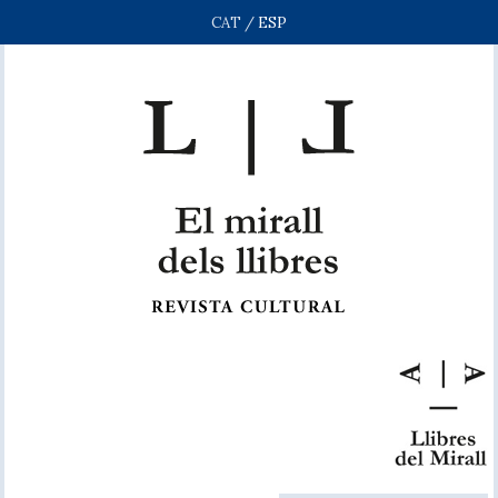
CAT
/
ESP