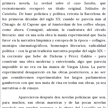
primera novela,
La verdad sobre el caso Savolta
, que
recientemente recuperó su título original,
Soldados de
Cataluña
. De base policiáca y política, retrata la Barcelona de
les primeras décadas del siglo XX, cuando se parecía más al
Chicago de Al Capone que al Amsterdam de los coffee shops,
como ahora. Consiguió, además, la cuadratura del círculo
literario: unir en una sola obra la manía experimental que hacía
furor en la narrativa hispánica y europea de la época – collages,
montajes cinematográficos, homenajes literarios, radicalidad
política – con la gran tradición narrativa popular del siglo XIX –
la corriente que bebe de Dickens y Pérez Galdós – para
construir una obra moderna y entretenida, algo que parecía
imposible si no era en las manos de Vargas Llosa. La parte
experimental desapareció en las obras posteriores, a no ser
que consideremos experimentales los largos parlamentos
gamberros con que nos mata de risa en todas sus obras, ya sea
narrativas o de ensayo.
Aparecieron después dos novelas policíacas que son,
para muchos, sus obras maestras y de las pocas novelas
española que pueden ponerse a la altura del
Lazarillo
en la