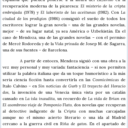
recuperación moderna de la picaresca:
El misterio de la cripta
embrujada
(1978) y
El laberinto de las aceitunas
(1982). Con
La
ciudad de los prodigios
(1986) consiguió el sueño de todos los
escritores: lograr la gran novela – una de las grandes novelas,
mejor – de su lugar natal, ya sea América o Uzbekistán. En el
caso de Mendoza, una de las grandes novelas – con el permiso
de Mercè Rodoreda y de la
Vida
privada
de Josep M. de Sagarra,
una de sus fuentes – de Barcelona.
A partir de entoces, Mendoza siguió con una obra a la
vez muy personal y muy variada: fantaciencia – si nos permiten
utilizar la palabra italiana que da un toque humorístico a la más
seria ciencia ficción hasta convertirla en las
Cosmicómicas
de
Italo Calvino – en
Sin noticias de Gurb
y
El trayecto del Horacio
dos
, la invención de una Venecia única vista por un catalán
cansado en
La isla inaudita
, un recuerdo de
La vida de Brian
en
El asombroso viaje de Pomponio Flato
, dos novelas que recuperan
al detective indigente de la
Cripta
con muchas carcajadas
aunque no el mismo acierto literario o una ida al Madrid
cercano a la guerra civil en
Riña de gatos
. En el apartado de