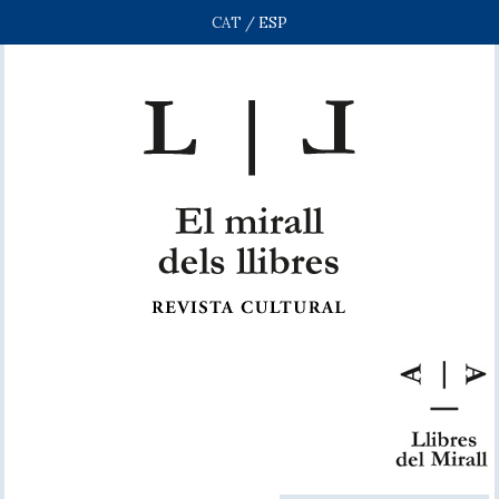
CAT
/
ESP