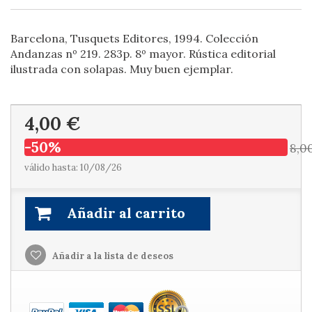
Barcelona, Tusquets Editores, 1994. Colección
Andanzas nº 219. 283p. 8º mayor. Rústica editorial
ilustrada con solapas. Muy buen ejemplar.
4,00 €
-50%
8,0
válido hasta: 10/08/26
Añadir al carrito
Añadir a la lista de deseos