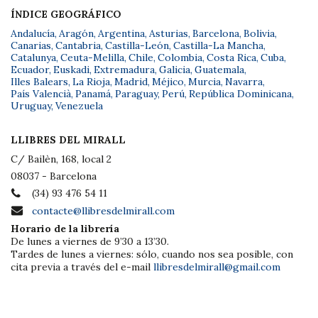
ÍNDICE GEOGRÁFICO
Andalucía
,
Aragón
,
Argentina
,
Asturias
,
Barcelona
,
Bolivia
,
Canarias
,
Cantabria
,
Castilla-León
,
Castilla-La Mancha
,
Catalunya
,
Ceuta-Melilla
,
Chile
,
Colombia
,
Costa Rica
,
Cuba
,
Ecuador
,
Euskadi
,
Extremadura
,
Galicia
,
Guatemala
,
Illes Balears
,
La Rioja
,
Madrid
,
Méjico
,
Murcia
,
Navarra
,
País Valencià
,
Panamá
,
Paraguay
,
Perú
,
República Dominicana
,
Uruguay
,
Venezuela
LLIBRES DEL MIRALL
C/ Bailèn, 168, local 2
08037 - Barcelona
(34) 93 476 54 11
contacte@llibresdelmirall.com
Horario de la librería
De lunes a viernes de 9’30 a 13’30.
Tardes de lunes a viernes: sólo, cuando nos sea posible, con
cita previa a través del e-mail
llibresdelmirall@gmail.com